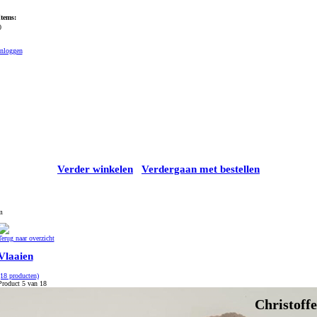
Items:
0
Inloggen
Verder winkelen
Verdergaan met bestellen
m
Terug naar overzicht
Vlaaien
(18 producten)
Product 5 van 18
Christoffe