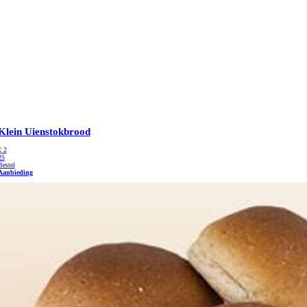
Klein Uienstokbrood
€
2
25
Bestel
Aanbieding