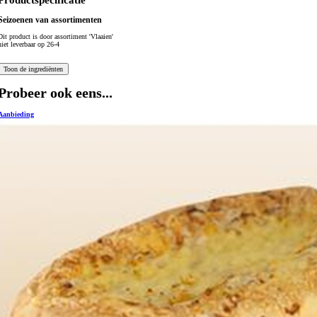
Productspecificatie
Seizoenen van assortimenten
Dit product is
door assortiment 'Vlaaien'
niet leverbaar op 26-4
Probeer ook eens...
Aanbieding