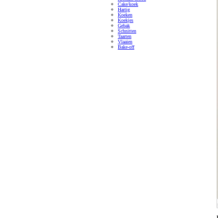
Cake/koek
Hartig
Koeken
Koekjes
Gebak
Schnitten
Taarten
Vlaaien
Bake-off