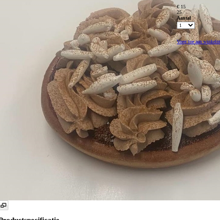
€ 15
25
Aantal
Voeg toe aan winkel