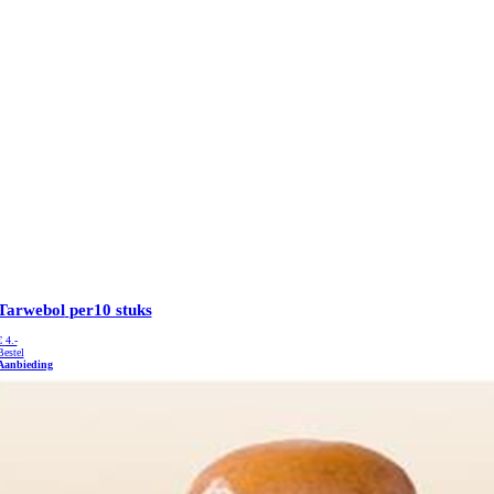
Tarwebol
per10 stuks
€
4.-
Bestel
Aanbieding