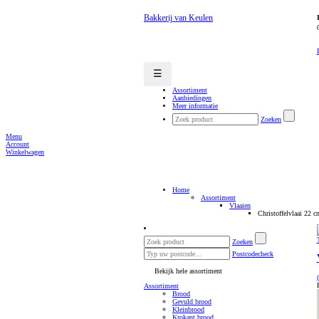
Bakkerij van Keulen
☰
Assortiment
Aanbiedingen
Meer informatie
Zoeken
Menu
Account
Winkelwagen
Home
Assortiment
Vlaaien
Christoffelvlaai 22 c
Zoeken
Postcodecheck
Bekijk hele assortiment
Assortiment
Brood
Gevuld brood
Kleinbrood
Krokant brood