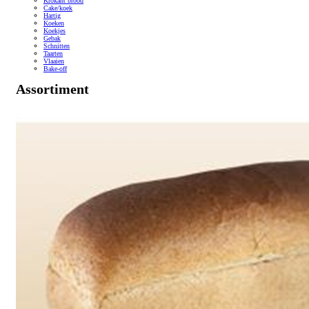
Krokant brood
Cake/koek
Hartig
Koeken
Koekjes
Gebak
Schnitten
Taarten
Vlaaien
Bake-off
Assortiment