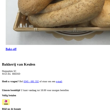
Bake-off
Bakkerij van Keulen
Dorpsplein 5C
4153 AG BEESD
Heeft u vragen?
Bel
0345 - 681 332
of stuur ons een
e-mail
.
Uiterste besteltijd
U kunt vandaag tot 18:00 voor morgen bestellen
Veilig betalen
Blijf op de hoogte