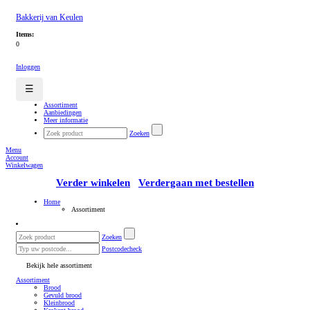
Bakkerij van Keulen
Items:
0
Inloggen
☰
Assortiment
Aanbiedingen
Meer informatie
Zoeken
Menu
Account
Winkelwagen
Verder winkelen
Verdergaan met bestellen
Home
Assortiment
Zoeken
Postcodecheck
Bekijk hele assortiment
Assortiment
Brood
Gevuld brood
Kleinbrood