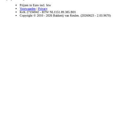
Prijzen in Euro incl. btw
Voorwaarden
|
Privacy
KvK 27194942 - BTW NL1151.89.385.B01
Copyright © 2010 - 2026 Bakkerij van Keulen. (20260623 - 2.03.9670)