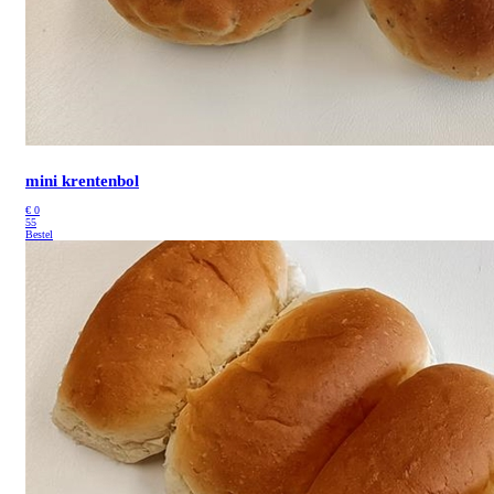
mini krentenbol
€
0
55
Bestel