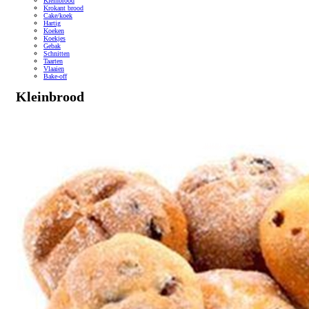
Kleinbrood
Krokant brood
Cake/koek
Hartig
Koeken
Koekjes
Gebak
Schnitten
Taarten
Vlaaien
Bake-off
Kleinbrood