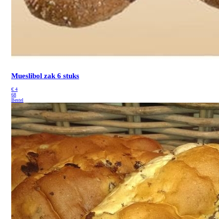
Mueslibol
zak 6 stuks
€
4
68
Bestel