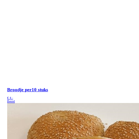
Broodje
per10 stuks
€
4.-
Bestel