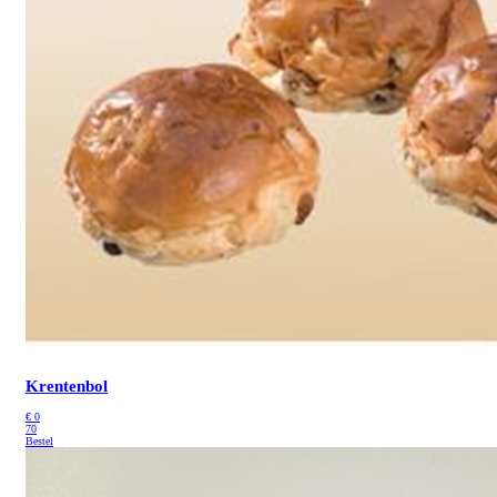
Krentenbol
€
0
70
Bestel