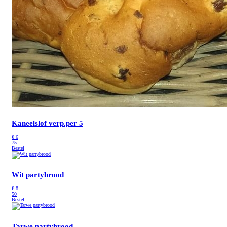
Kaneelslof
verp.per 5
€
6
75
Bestel
Wit partybrood
€
8
50
Bestel
Tarwe partybrood