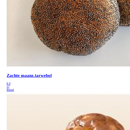
Zachte maanz.tarwebol
€
0
57
Bestel