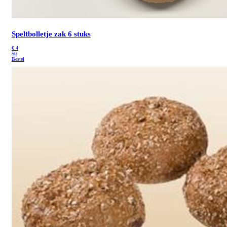
Speltbolletje
zak 6 stuks
€
4
50
Bestel