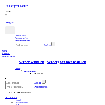
Bakkerij van Keulen
Items:
0
Inloggen
☰
Assortiment
Aanbiedingen
Meer informatie
Zoeken
Menu
Account
Winkelwagen
Verder winkelen
Verdergaan met bestellen
Home
Assortiment
Kleinbrood
Zoeken
Postcodecheck
Bekijk hele assortiment
Assortiment
Brood
Gevuld brood