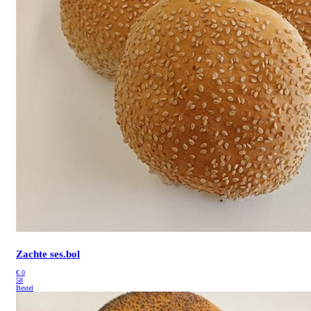
Zachte ses.bol
€
0
58
Bestel