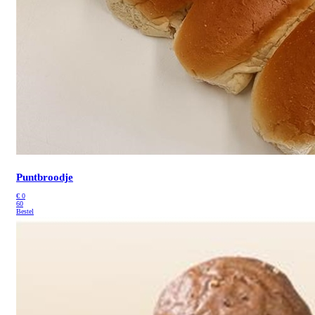
Puntbroodje
€
0
60
Bestel