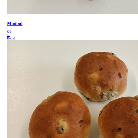
Minibol
€
0
45
Bestel