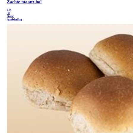
Zachte maanz.bol
€
0
58
Bestel
Aanbieding