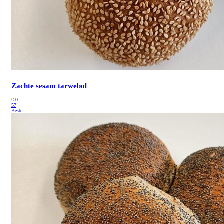
Zachte sesam tarwebol
€
0
57
Bestel