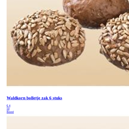
Waldkorn bolletje
zak 6 stuks
€
4
50
Bestel