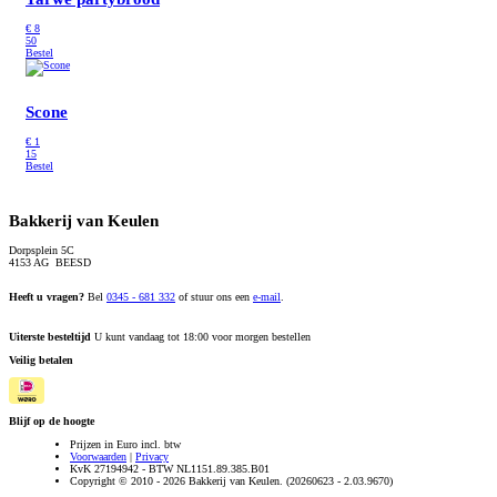
€
8
50
Bestel
Scone
€
1
15
Bestel
Bakkerij van Keulen
Dorpsplein 5C
4153 AG BEESD
Heeft u vragen?
Bel
0345 - 681 332
of stuur ons een
e-mail
.
Uiterste besteltijd
U kunt vandaag tot 18:00 voor morgen bestellen
Veilig betalen
Blijf op de hoogte
Prijzen in Euro incl. btw
Voorwaarden
|
Privacy
KvK 27194942 - BTW NL1151.89.385.B01
Copyright © 2010 - 2026 Bakkerij van Keulen. (20260623 - 2.03.9670)