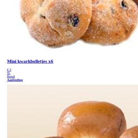
Mini kwarkbolletjes x6
€
3
95
Bestel
Aanbieding