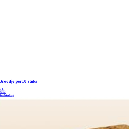
Broodje
per10 stuks
€
4.-
Bestel
Aanbieding