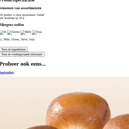
Productspecificatie
Seizoenen van assortimenten
Dit product is
door assortiment 'Gebak'
niet leverbaar op 26-4
Allergene stoffen
Ei, Melk, Gluten, Tarwe, Soja
Probeer ook eens...
Aanbieding