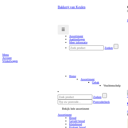
Bakkerij van Keulen
☰
Assortiment
Aanbiedingen
Meer informatie
Zoeken
Menu
Account
Winkelwagen
Home
Assortiment
Gebak
Vruchtenschelp
Zoeken
Postcodecheck
Bekijk hele assortiment
Assortiment
Brood
Gevuld brood
Kleinbrood
Krokant brood