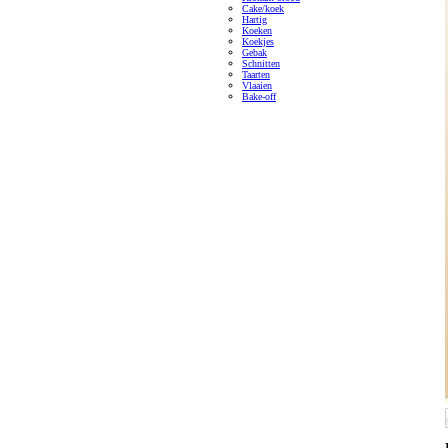
Cake/koek
Hartig
Koeken
Koekjes
Gebak
Schnitten
Taarten
Vlaaien
Bake-off