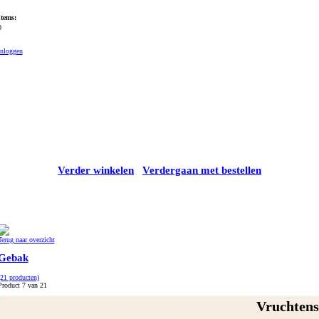
Items:
0
Inloggen
Verder winkelen
Verdergaan met bestellen
Terug naar overzicht
Gebak
(21 producten)
Product 7 van 21
Vruchtens