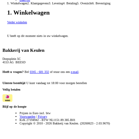
1. Winkelwagen
2. Klantgegevens
3. Levering
4. Betaling
5. Overzicht
6. Bevestiging
1. Winkelwagen
Verder winkelen
U heeft op dit moment niets in uw winkelwagen.
Bakkerij van Keulen
Dorpsplein 5C
4153 AG BEESD
Heeft u vragen?
Bel
0345 - 681 332
of stuur ons een
e-mail
.
Uiterste besteltijd
U kunt vandaag tot 18:00 voor morgen bestellen
Veilig betalen
Blijf op de hoogte
Prijzen in Euro incl. btw
Voorwaarden
|
Privacy
KvK 27194942 - BTW NL1151.89.385.B01
Copyright © 2010 - 2026 Bakkerij van Keulen. (20260623 - 2.03.9670)