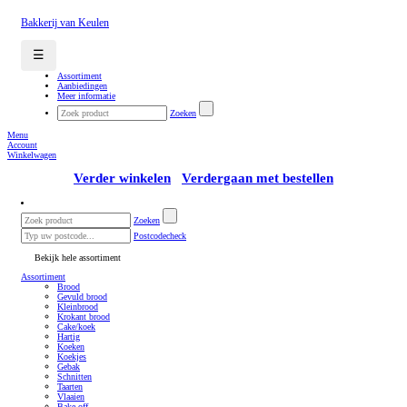
Bakkerij van Keulen
☰
Assortiment
Aanbiedingen
Meer informatie
Zoeken
Menu
Account
Winkelwagen
Verder winkelen
Verdergaan met bestellen
Zoeken
Postcodecheck
Bekijk hele assortiment
Assortiment
Brood
Gevuld brood
Kleinbrood
Krokant brood
Cake/koek
Hartig
Koeken
Koekjes
Gebak
Schnitten
Taarten
Vlaaien
Bake-off