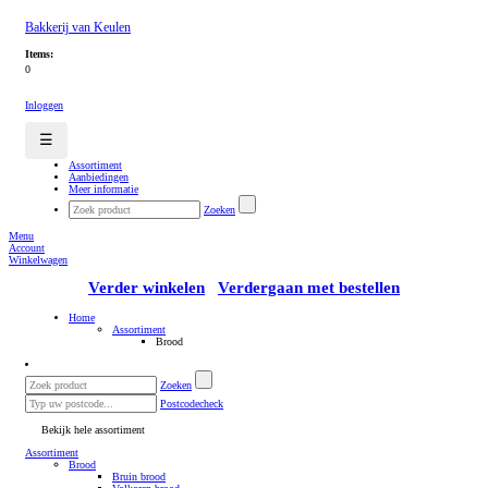
Bakkerij van Keulen
Items:
0
Inloggen
☰
Assortiment
Aanbiedingen
Meer informatie
Zoeken
Menu
Account
Winkelwagen
Verder winkelen
Verdergaan met bestellen
Home
Assortiment
Brood
Zoeken
Postcodecheck
Bekijk hele assortiment
Assortiment
Brood
Bruin brood