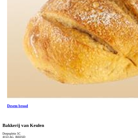
Desem brood
Bakkerij van Keulen
Dorpsplein 5C
4153 AG BEESD