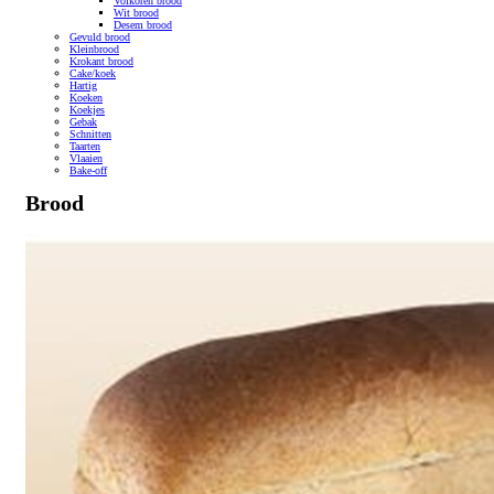
Volkoren brood
Wit brood
Desem brood
Gevuld brood
Kleinbrood
Krokant brood
Cake/koek
Hartig
Koeken
Koekjes
Gebak
Schnitten
Taarten
Vlaaien
Bake-off
Brood