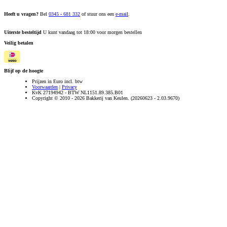
Heeft u vragen?
Bel
0345 - 681 332
of stuur ons een
e-mail
.
Uiterste besteltijd
U kunt vandaag tot 18:00 voor morgen bestellen
Veilig betalen
Blijf op de hoogte
Prijzen in Euro incl. btw
Voorwaarden
|
Privacy
KvK 27194942 - BTW NL1151.89.385.B01
Copyright © 2010 - 2026 Bakkerij van Keulen. (20260623 - 2.03.9670)