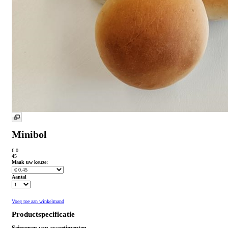
Minibol
€ 0
45
Maak uw keuze:
Aantal
Voeg toe aan winkelmand
Productspecificatie