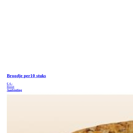
Broodje
per10 stuks
€
4.-
Bestel
Aanbieding