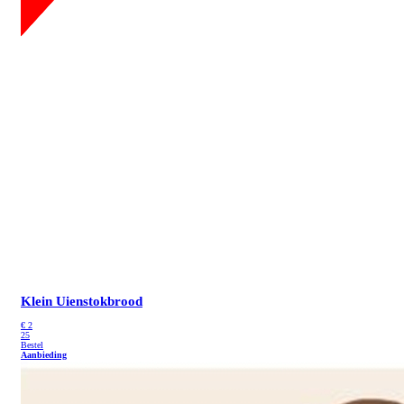
Klein Uienstokbrood
€
2
25
Bestel
Aanbieding