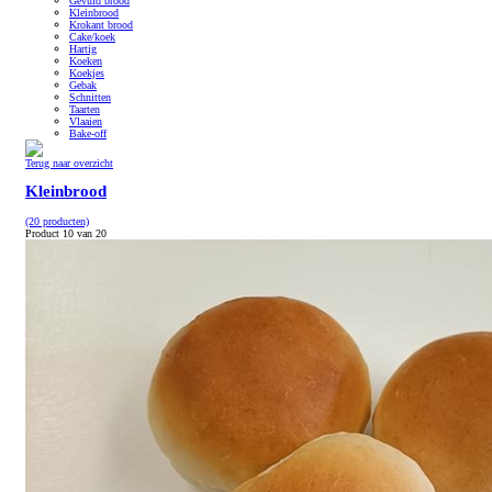
Gevuld brood
Kleinbrood
Krokant brood
Cake/koek
Hartig
Koeken
Koekjes
Gebak
Schnitten
Taarten
Vlaaien
Bake-off
Terug naar overzicht
Kleinbrood
(20 producten)
Product 10 van 20