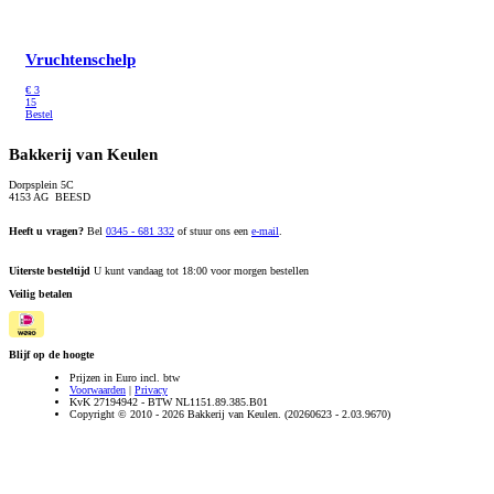
Vruchtenschelp
€
3
15
Bestel
Bakkerij van Keulen
Dorpsplein 5C
4153 AG BEESD
Heeft u vragen?
Bel
0345 - 681 332
of stuur ons een
e-mail
.
Uiterste besteltijd
U kunt vandaag tot 18:00 voor morgen bestellen
Veilig betalen
Blijf op de hoogte
Prijzen in Euro incl. btw
Voorwaarden
|
Privacy
KvK 27194942 - BTW NL1151.89.385.B01
Copyright © 2010 - 2026 Bakkerij van Keulen. (20260623 - 2.03.9670)