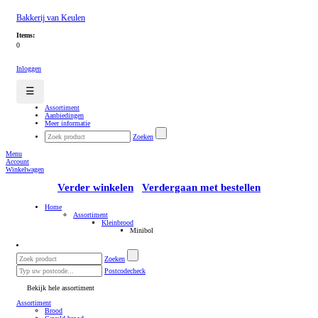
Bakkerij van Keulen
Items:
0
Inloggen
☰
Assortiment
Aanbiedingen
Meer informatie
Zoeken
Menu
Account
Winkelwagen
Verder winkelen
Verdergaan met bestellen
Home
Assortiment
Kleinbrood
Minibol
Zoeken
Postcodecheck
Bekijk hele assortiment
Assortiment
Brood