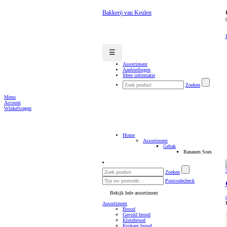
Bakkerij van Keulen
☰
Assortiment
Aanbiedingen
Meer informatie
Zoeken
Menu
Account
Winkelwagen
Home
Assortiment
Gebak
Bananen Soes
Zoeken
Postcodecheck
Bekijk hele assortiment
Assortiment
Brood
Gevuld brood
Kleinbrood
Krokant brood