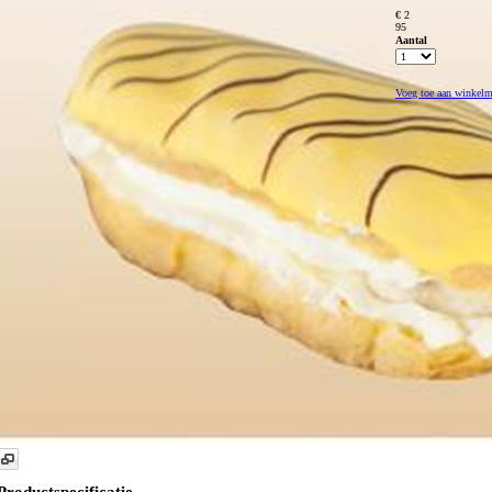
€ 2
95
Aantal
Voeg toe aan winkel