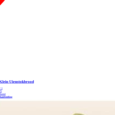
Klein Uienstokbrood
€
2
25
Bestel
Aanbieding