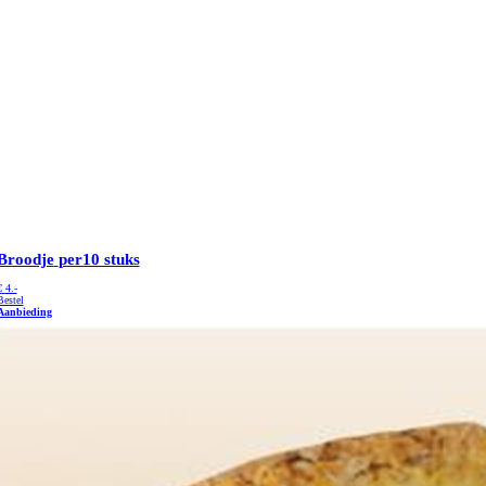
Broodje
per10 stuks
€
4.-
Bestel
Aanbieding