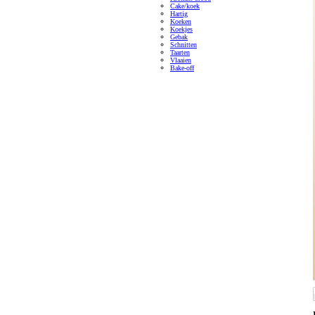
Cake/koek
Hartig
Koeken
Koekjes
Gebak
Schnitten
Taarten
Vlaaien
Bake-off