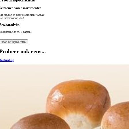
Productspecificatie
Seizoenen van assortimenten
Dit product is
door assortiment 'Gebak'
niet leverbaar op 26-4
Bewaaradvies
Houdbaarheid: ca. 2 dag(en).
Probeer ook eens...
Aanbieding