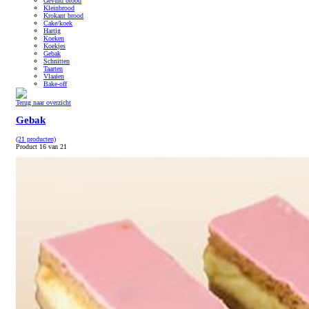
Gevuld brood
Kleinbrood
Krokant brood
Cake/koek
Hartig
Koeken
Koekjes
Gebak
Schnitten
Taarten
Vlaaien
Bake-off
Terug naar overzicht
Gebak
(21 producten)
Product 16 van 21