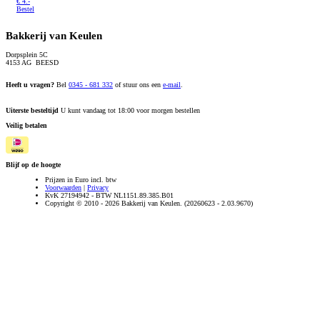
€
4.-
Bestel
Bakkerij van Keulen
Dorpsplein 5C
4153 AG BEESD
Heeft u vragen?
Bel
0345 - 681 332
of stuur ons een
e-mail
.
Uiterste besteltijd
U kunt vandaag tot 18:00 voor morgen bestellen
Veilig betalen
Blijf op de hoogte
Prijzen in Euro incl. btw
Voorwaarden
|
Privacy
KvK 27194942 - BTW NL1151.89.385.B01
Copyright © 2010 - 2026 Bakkerij van Keulen. (20260623 - 2.03.9670)