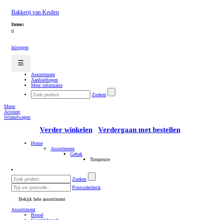
Bakkerij van Keulen
Items:
0
Inloggen
☰
Assortiment
Aanbiedingen
Meer informatie
Zoeken
Menu
Account
Winkelwagen
Verder winkelen
Verdergaan met bestellen
Home
Assortiment
Gebak
Tompouce
Zoeken
Postcodecheck
Bekijk hele assortiment
Assortiment
Brood