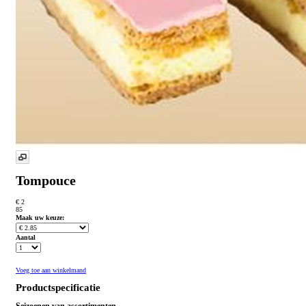
Tompouce
€ 2
85
Maak uw keuze:
Aantal
Voeg toe aan winkelmand
Productspecificatie