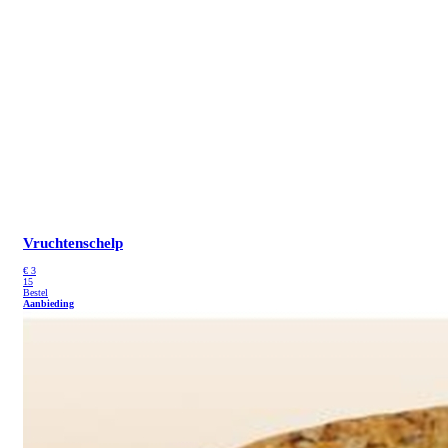
Vruchtenschelp
€
3
15
Bestel
Aanbieding