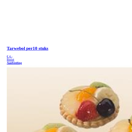
Tarwebol
per10 stuks
€
4.-
Bestel
Aanbieding