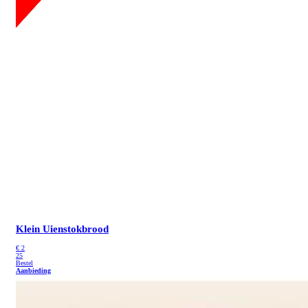
Klein Uienstokbrood
€
2
25
Bestel
Aanbieding