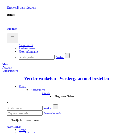
Bakkerij van Keulen
Items:
0
Inloggen
☰
Assortiment
Aanbiedingen
Meer informatie
Zoeken
Menu
Account
Winkelwagen
Verder winkelen
Verdergaan met bestellen
Home
Assortiment
Gebak
Slagroom Gebak
Zoeken
Postcodecheck
Bekijk hele assortiment
Assortiment
Brood