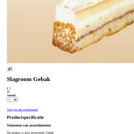
Slagroom Gebak
€ 2
95
Aantal
Voeg toe aan winkelmand
Productspecificatie
Seizoenen van assortimenten
Dit product is
door assortiment 'Gebak'