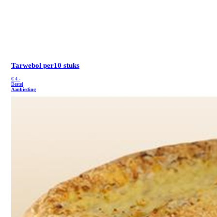
Tarwebol
per10 stuks
€
4.-
Bestel
Aanbieding