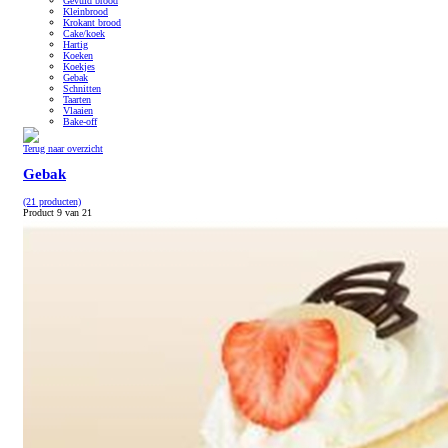
Gevuld brood
Kleinbrood
Krokant brood
Cake/koek
Hartig
Koeken
Koekjes
Gebak
Schnitten
Taarten
Vlaaien
Bake-off
Terug naar overzicht
Gebak
(21 producten)
Product 9 van 21