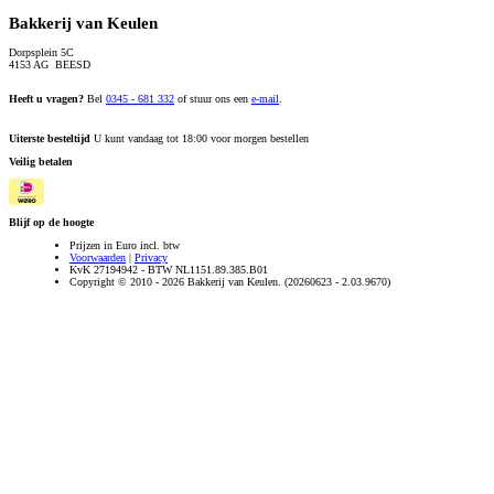
Bakkerij van Keulen
Dorpsplein 5C
4153 AG BEESD
Heeft u vragen?
Bel
0345 - 681 332
of stuur ons een
e-mail
.
Uiterste besteltijd
U kunt vandaag tot 18:00 voor morgen bestellen
Veilig betalen
Blijf op de hoogte
Prijzen in Euro incl. btw
Voorwaarden
|
Privacy
KvK 27194942 - BTW NL1151.89.385.B01
Copyright © 2010 - 2026 Bakkerij van Keulen. (20260623 - 2.03.9670)