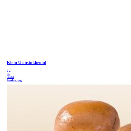
Klein Uienstokbrood
€
2
25
Bestel
Aanbieding