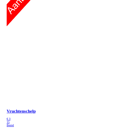
Vruchtenschelp
€
3
15
Bestel