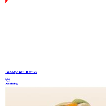
Broodje
per10 stuks
€
4.-
Bestel
Aanbieding