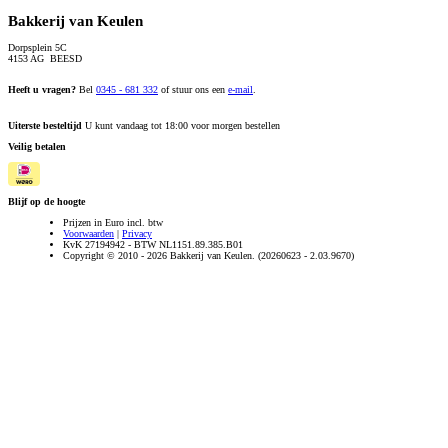
Bakkerij van Keulen
Dorpsplein 5C
4153 AG BEESD
Heeft u vragen?
Bel
0345 - 681 332
of stuur ons een
e-mail
.
Uiterste besteltijd
U kunt vandaag tot 18:00 voor morgen bestellen
Veilig betalen
Blijf op de hoogte
Prijzen in Euro incl. btw
Voorwaarden
|
Privacy
KvK 27194942 - BTW NL1151.89.385.B01
Copyright © 2010 - 2026 Bakkerij van Keulen. (20260623 - 2.03.9670)