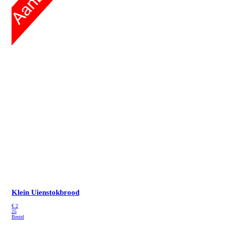
Klein Uienstokbrood
€
2
25
Bestel