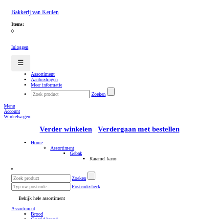
Bakkerij van Keulen
Items:
0
Inloggen
☰
Assortiment
Aanbiedingen
Meer informatie
Zoeken
Menu
Account
Winkelwagen
Verder winkelen
Verdergaan met bestellen
Home
Assortiment
Gebak
Karamel kano
Zoeken
Postcodecheck
Bekijk hele assortiment
Assortiment
Brood