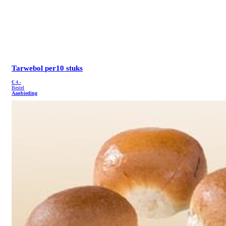
Tarwebol
per10 stuks
€
4.-
Bestel
Aanbieding