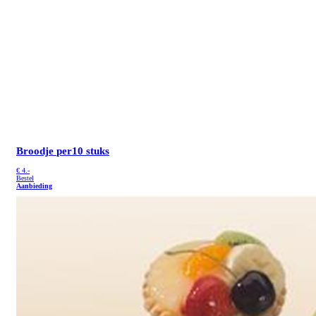
Broodje
per10 stuks
€
4.-
Bestel
Aanbieding