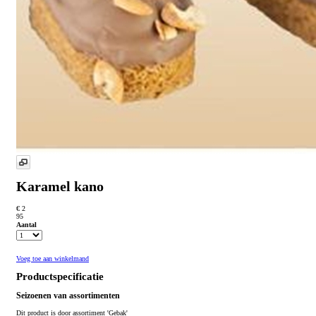
Karamel kano
€ 2
95
Aantal
Voeg toe aan winkelmand
Productspecificatie
Seizoenen van assortimenten
Dit product is
door assortiment 'Gebak'