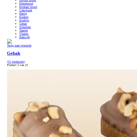
Gevuld brood
Kleinbrood
Krokant brood
Cake/koek
Hartig
Koeken
Koekjes
Gebak
Schnitten
Taarten
Vlaaien
Bake-off
Terug naar overzicht
Gebak
(21 producten)
Product 3 van 21