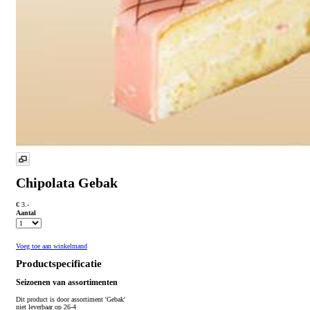
Chipolata Gebak
€ 3.-
Aantal
Voeg toe aan winkelmand
Productspecificatie
Seizoenen van assortimenten
Dit product is
door assortiment 'Gebak'
niet leverbaar op 26-4