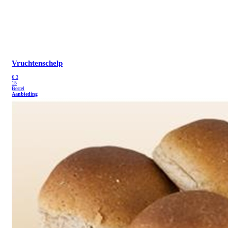
Vruchtenschelp
€
3
15
Bestel
Aanbieding