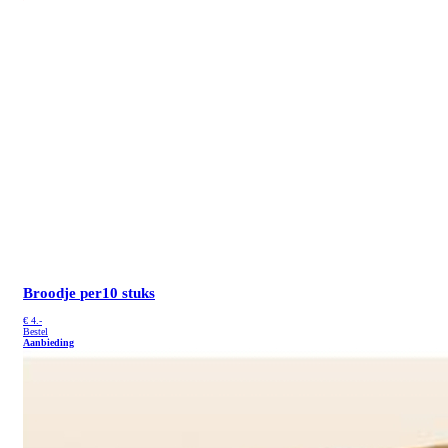
Broodje
per10 stuks
€
4.-
Bestel
Aanbieding