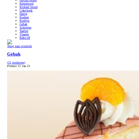
Gevuld brood
Kleinbrood
Krokant brood
Cake/koek
Hartig
Koeken
Koekjes
Gebak
Schnitten
Taarten
Vlaaien
Bake-off
Terug naar overzicht
Gebak
(21 producten)
Product 11 van 21