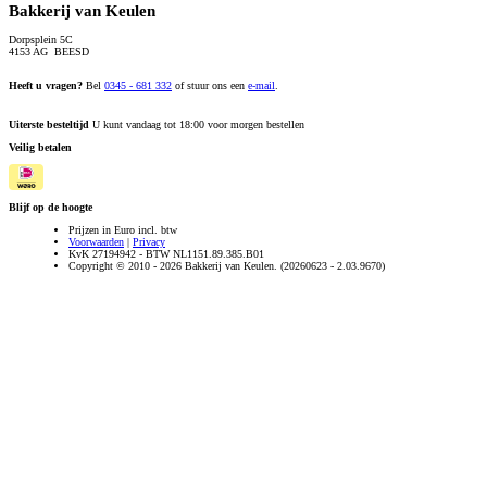
Bakkerij van Keulen
Dorpsplein 5C
4153 AG BEESD
Heeft u vragen?
Bel
0345 - 681 332
of stuur ons een
e-mail
.
Uiterste besteltijd
U kunt vandaag tot 18:00 voor morgen bestellen
Veilig betalen
Blijf op de hoogte
Prijzen in Euro incl. btw
Voorwaarden
|
Privacy
KvK 27194942 - BTW NL1151.89.385.B01
Copyright © 2010 - 2026 Bakkerij van Keulen. (20260623 - 2.03.9670)