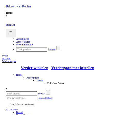
Bakkerij van Keulen
Items:
0
Inloggen
☰
Assortiment
Aanbiedingen
Meer informatie
Zoeken
Menu
Account
Winkelwagen
Verder winkelen
Verdergaan met bestellen
Home
Assortiment
Gebak
Chipolata Gebak
Zoeken
Postcodecheck
Bekijk hele assortiment
Assortiment
Brood