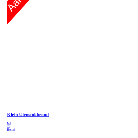
Klein Uienstokbrood
€
2
25
Bestel