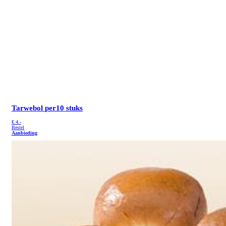
Tarwebol
per10 stuks
€
4.-
Bestel
Aanbieding