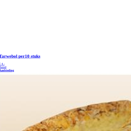
Tarwebol
per10 stuks
€
4.-
Bestel
Aanbieding