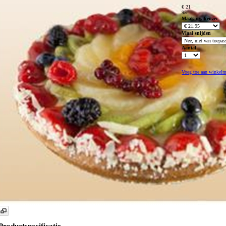
€ 21
95
Maak uw keuze:
Vlaai snijden
Aantal
Voeg toe aan winkel