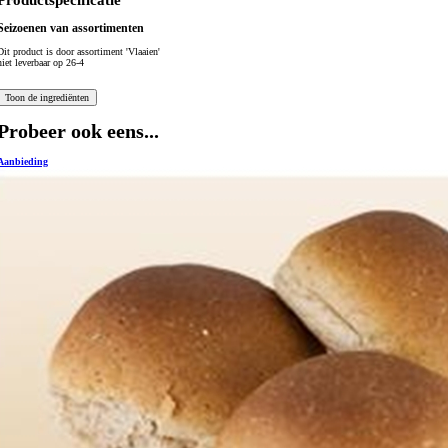
Productspecificatie
Seizoenen van assortimenten
Dit product is
door assortiment 'Vlaaien'
niet leverbaar op 26-4
Probeer ook eens...
Aanbieding