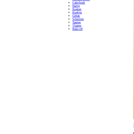
Cake/koek
Hartig
Koeken
Koekjes
Gebak
Schnitten
Taarten
Vlaaien
Bake-off