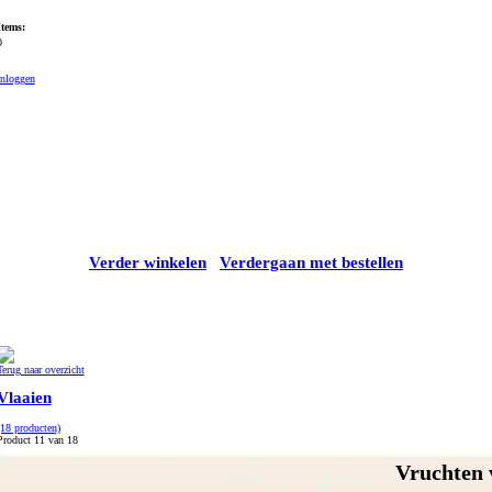
Items:
0
Inloggen
Verder winkelen
Verdergaan met bestellen
Terug naar overzicht
Vlaaien
(18 producten)
Product 11 van 18
Vruchten 