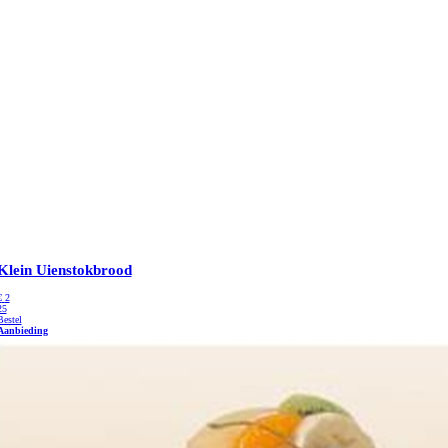
Klein Uienstokbrood
€
2
25
Bestel
Aanbieding