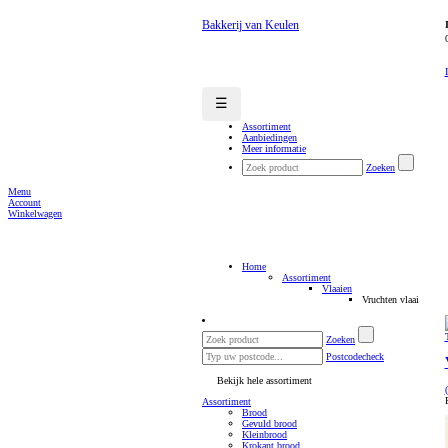
Bakkerij van Keulen
☰
Assortiment
Aanbiedingen
Meer informatie
Zoeken
Menu
Account
Winkelwagen
Home
Assortiment
Vlaaien
Vruchten vlaai
Zoeken
Postcodecheck
Bekijk hele assortiment
Assortiment
Brood
Gevuld brood
Kleinbrood
Krokant brood